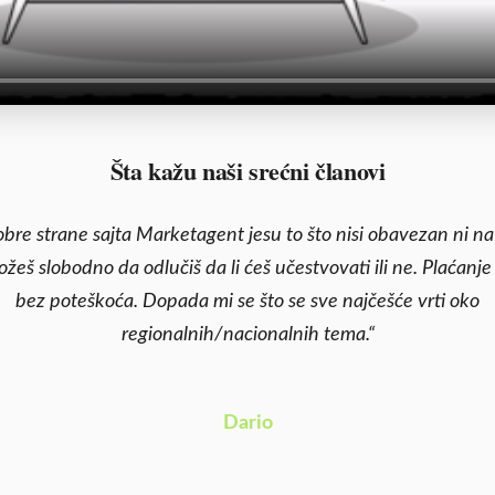
Šta kažu naši srećni članovi
bre strane sajta Marketagent jesu to što nisi obavezan ni na
ožeš slobodno da odlučiš da li ćeš učestvovati ili ne. Plaćanje
bez poteškoća. Dopada mi se što se sve najčešće vrti oko
regionalnih/nacionalnih tema.“
Dario