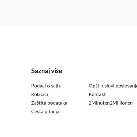
Saznaj više
Podaci o sajtu
Opšti uslovi poslovanj
Kolačići
Kontakt
Zaštita podataka
2Minuten2Millionen
Česta pitanja