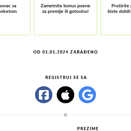
novac sa
Zametnite bonus poene
Proširite
anketom
za premije ili gotovinu!
biste dobil
OD 01.01.2026 ZARAĐENO
REGISTRUJ SE SA
ili
PREZIME