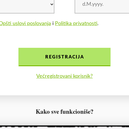
Opšti uslovi poslovanja
i
Politika privatnosti
.
REGISTRACIJA
Većregistrovani korisnik?
Kako sve funkcioniše?