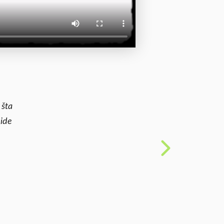
 šta
 ide