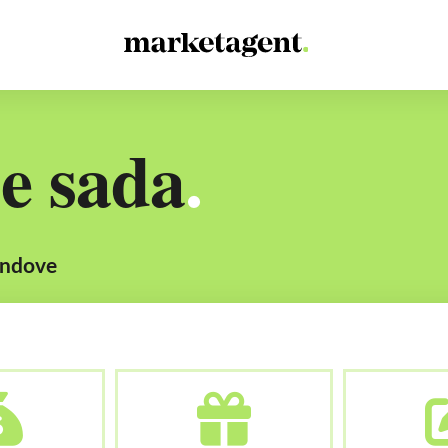
se sada
.
rendove