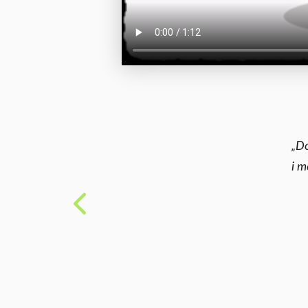
„Do
i m