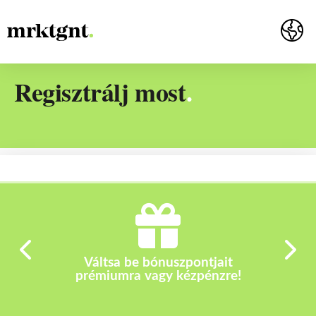
Regisztrálj most
.
Váltsa be bónuszpontjait
prémiumra vagy kézpénzre!